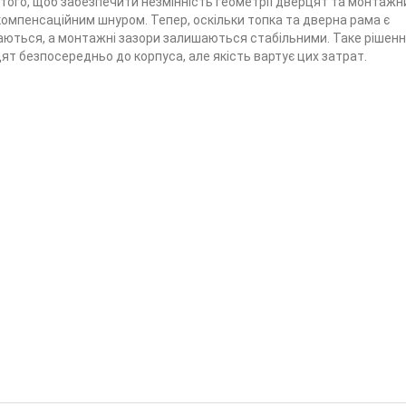
ля того, щоб забезпечити незмінність геометрії дверцят та монтажн
 компенсаційним шнуром. Тепер, оскільки топка та дверна рама є
ються, а монтажні зазори залишаються стабільними. Таке рішенн
ят безпосередньо до корпуса, але якість вартує цих затрат.