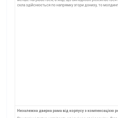
скла здійснюється по напрямку згори донизу, то молдинг 
Незалежна дверна рама від корпусу з компенсацією р