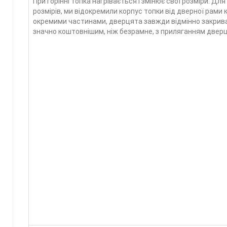
При горінні топка нагрівається і змінює свої розміри. Д
розмірів, ми відокремили корпус топки від дверної рами
окремими частинами, дверцята завжди відмінно закрива
значно коштовнішим, ніж безрамне, з приляганням дверц