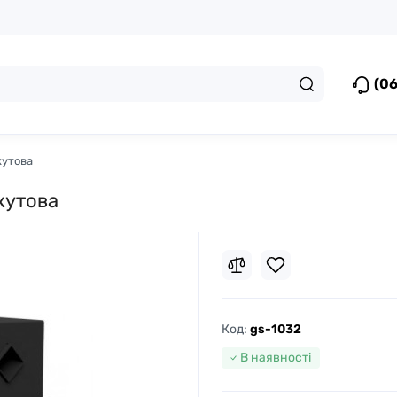
(06
кутова
кутова
Код:
gs-1032
В наявності