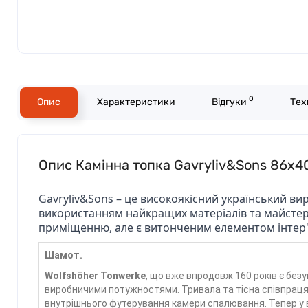
0
Опис
Характеристики
Відгуки
Тех
Опис Камінна топка Gavryliv&Sons 86x4
Gavryliv&Sons – це високоякісний український в
використанням найкращих матеріалів та майстер
приміщенню, але є витонченим елементом інтер'єр
Шамот.
Wolfshöher Tonwerke
, що вже впродовж 160 років є без
виробничими потужностями. Тривала та тісна співпраця
внутрішнього футерування камери спалювання. Тепер у в