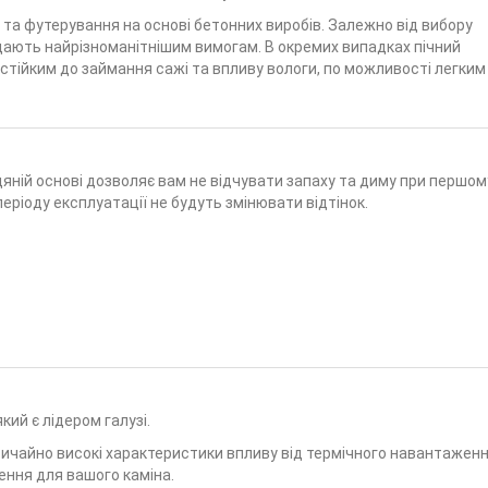
 та футерування на основі бетонних виробів. Залежно від вибору
дають найрізноманітнішим вимогам. В окремих випадках пічний
тійким до займання сажі та впливу вологи, по можливості легким
яній основі дозволяє вам не відчувати запаху та диму при першом
періоду експлуатації не будуть змінювати відтінок.
кий є лідером галузі.
ичайно високі характеристики впливу від термічного навантажен
ення для вашого каміна.