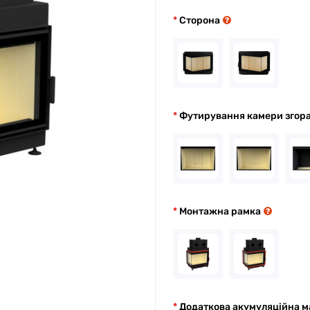
Сторона
Футирування камери згор
Монтажна рамка
Додаткова акумуляційна м