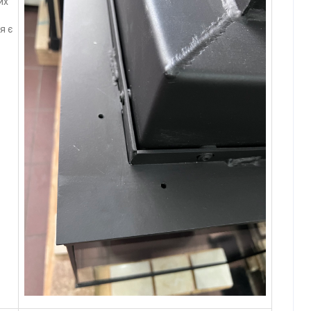
их
я є