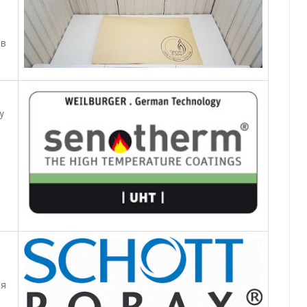
 в
у
ня