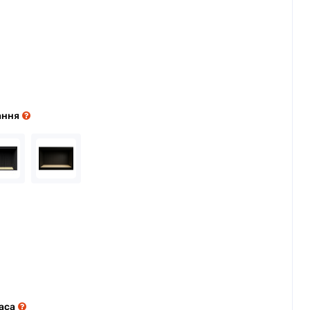
ання
аса