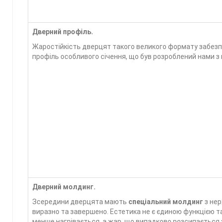
Дверний профіль.
Жаростійкість дверцят такого великого формату забезп
профіль особливого січення, що був розроблений нами з
Дверний молдинг.
Зсередини дверцята мають
спеціальний молдинг
з нер
виразно та завершено. Естетика не є єдиною функцією 
менше нагрівається, а жар, що випадково розсипається з