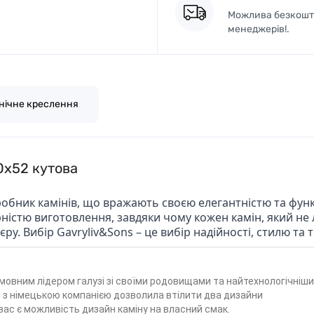
Можлива безкошто
менеджерів!.
нічне креслення
0x52 кутова
иробник камінів, що вражають своєю елегантністю та фун
ністю виготовлення, завдяки чому кожен камін, який не
у. Вибір Gavryliv&Sons – це вибір надійності, стилю та 
умовним лідером галузі зі своїми родовищами та найтехнологічніш
 з німецькою компанією дозволила втілити два дизайни
ас є можливість дизайн каміну на власний смак.