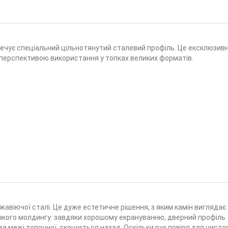
ечує спеціальний цільнотянутий сталевий профіль. Це ексклюзив
 перспективою використання у топках великих форматів.
жавіючої сталі. Це дуже естетичне рішення, з яким камін виглядає
такого молдингу: завдяки хорошому екрануванню, дверний профіль
а межі топочної, скочується назад. Оскільки рух повіря для чисто