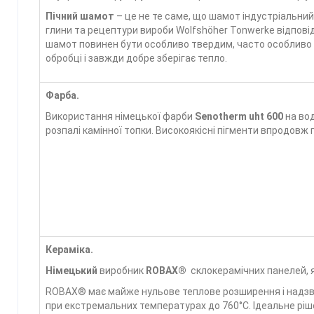
Пічний шамот
– це не те саме, що шамот індустріальний
глини та рецептури вироби Wolfshöher Tonwerke відпові
шамот повинен бути особливо твердим, часто особливо с
обробці і завжди добре зберігає тепло.
Фарба.
Використання німецької фарби
Senotherm uht 600
на вод
розпалі камінної топки. Високоякісні пігменти впродовж 
Кераміка.
Німецький
виробник
ROBAX®
склокерамічних панелей, я
ROBAX® має майже нульове теплове розширення і надзв
при екстремальних температурах до 760°C. Ідеальне ріш