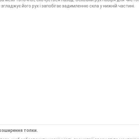
згладжує його рух і запобігає задимленню скла у нижній частині.
озширення топки.