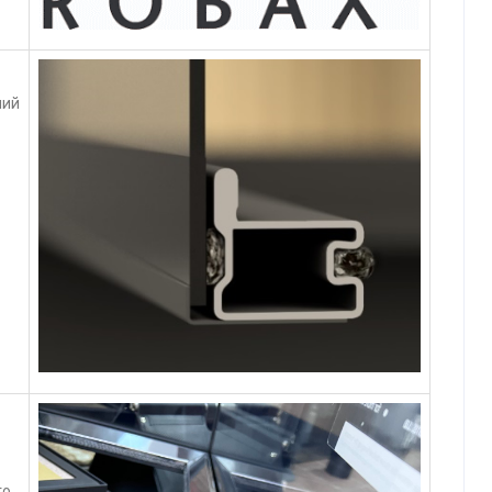
ний
го