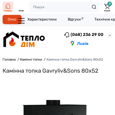
0
Головна
Меню
Кошик
0
Опис
Характеристики
Відгуки
Технічне к
(068) 236 29 00
Львів
Головна
Камінні топки
Камінна топка Gavryliv&Sons 80x52
Камінна топка Gavryliv&Sons 80x52