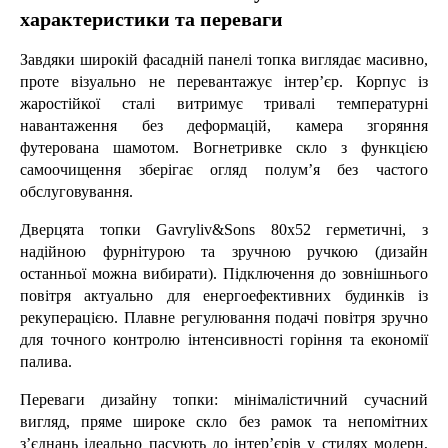
характеристики та переваги
Завдяки широкій фасадній панелі топка виглядає масивно, 
проте візуально не перевантажує інтер’єр. Корпус із 
жаростійкої сталі витримує тривалі температурні 
навантаження без деформацій, камера згоряння 
футерована шамотом. Вогнетривке скло з функцією 
самоочищення зберігає огляд полум’я без частого 
обслуговування.
Дверцята топки Gavryliv&Sons 80x52 герметичні, з 
надійною фурнітурою та зручною ручкою (дизайн 
останньої можна вибирати). Підключення до зовнішнього 
повітря актуально для енергоефективних будинків із 
рекуперацією. Плавне регулювання подачі повітря зручно 
для точного контролю інтенсивності горіння та економії 
палива.
Переваги дизайну топки: мінімалістичний сучасний 
вигляд, пряме широке скло без рамок та непомітних 
з’єднань ідеально пасують до інтер’єрів у стилях модерн, 