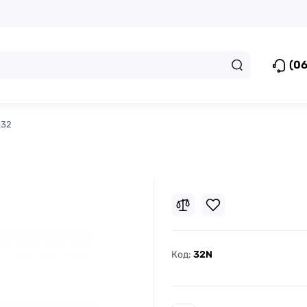
(06
x32
Код:
32N