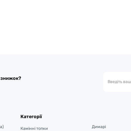
а знижок?
Категорії
а)
Димарі
Камінні топки