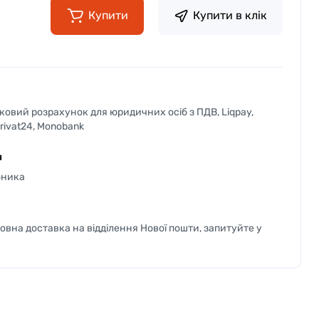
Купити
Купити в клік
вковий розрахунок для юридичних осіб з ПДВ, Liqpay,
Privat24, Monobank
я
бника
вна доставка на відділення Нової пошти, запитуйте у