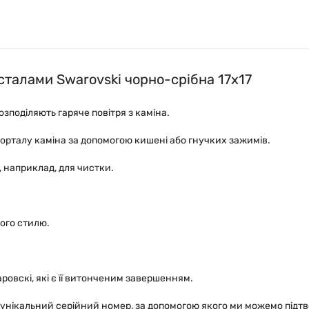
исталами Swarovski чорно-срібна 17x17
зподіляють гаряче повітря з каміна.
 порталу каміна за допомогою кишені або гнучких зажимів.
 наприклад, для чистки.
ого стилю.
овскі, які є її витонченим завершенням.
 унікальний серійний номер, за допомогою якого ми можемо підт