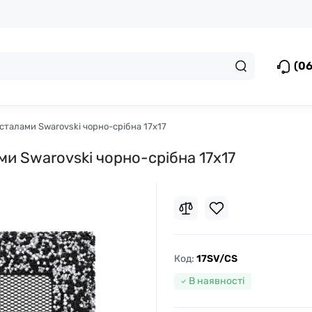
(06
исталами Swarovski чорно-срібна 17x17
ами Swarovski чорно-срібна 17x17
Код:
17SV/CS
В наявності