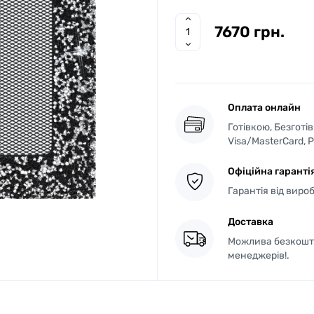
7670 грн.
Оплата онлайн
Готівкою, Безготі
Visa/MasterCard, 
Офіційна гаранті
Гарантія від виро
Доставка
Можлива безкошто
менеджерів!.