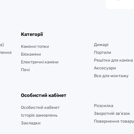
Категорії
а)
Димарі
Камінні топки
лення
Портали
Біокаміни
Решітки для каміна
Електричні каміни
Аксесуари
Печі
Все для монтажу
Особистий кабінет
Розсилка
Особистий кабінет
Зворотній зв’язок
Історія замовлень
Повернення товар
Закладки