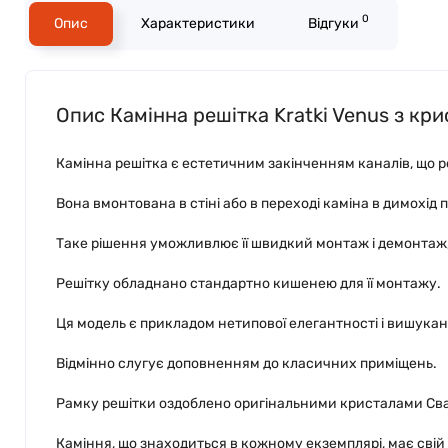
0
Опис
Характеристики
Відгуки
Опис Камінна решітка Kratki Venus з кр
Камінна решітка є естетичним закінченням каналів, що ро
Вона вмонтована в стіні або в переході каміна в димохід
Таке рішення уможливлює її швидкий монтаж і демонтаж,
Решітку обладнано стандартно кишенею для її монтажу.
Ця модель є прикладом нетипової елегантності і вишукан
Відмінно слугує доповненням до класичних приміщень.
Рамку решітки оздоблено оригінальними кристалами Свар
Каміння, що знаходиться в кожному екземплярі, має свій