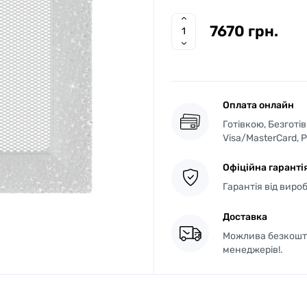
7670 грн.
Оплата онлайн
Готівкою, Безготі
Visa/MasterCard, 
Офіційна гаранті
Гарантія від виро
Доставка
Можлива безкошто
менеджерів!.