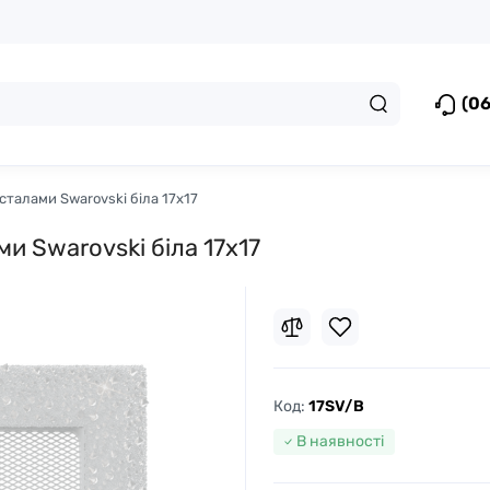
(06
исталами Swarovski біла 17x17
ми Swarovski біла 17x17
Код:
17SV/B
В наявності