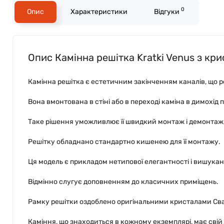
0
Опис
Характеристики
Відгуки
Опис Камінна решітка Kratki Venus з кри
Камінна решітка є естетичним закінченням каналів, що ро
Вона вмонтована в стіні або в переході каміна в димохід
Таке рішення уможливлює її швидкий монтаж і демонтаж,
Решітку обладнано стандартно кишенею для її монтажу.
Ця модель є прикладом нетипової елегантності і вишукан
Відмінно слугує доповненням до класичних приміщень.
Рамку решітки оздоблено оригінальними кристалами Свар
Каміння, що знаходиться в кожному екземплярі, має свій