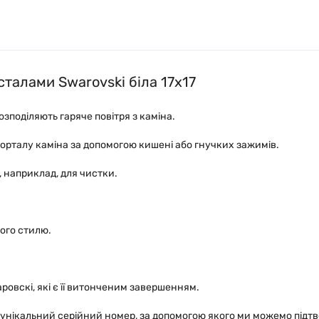
сталами Swarovski біла 17x17
зподіляють гаряче повітря з каміна.
 порталу каміна за допомогою кишені або гнучких зажимів.
 наприклад, для чистки.
ого стилю.
овскі, які є її витонченим завершенням.
 унікальний серійний номер, за допомогою якого ми можемо підт