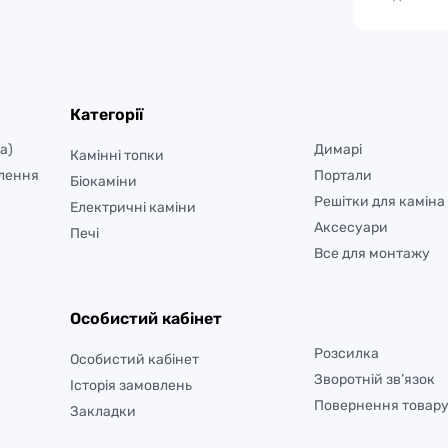
Категорії
а)
Димарі
Камінні топки
лення
Портали
Біокаміни
Решітки для каміна
Електричні каміни
Аксесуари
Печі
Все для монтажу
Особистий кабінет
Розсилка
Особистий кабінет
Зворотній зв’язок
Історія замовлень
Повернення товар
Закладки