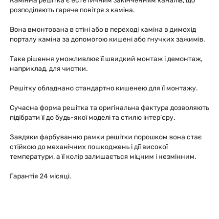
Камінна решітка є естетичним закінченням каналів, що
розподіляють гаряче повітря з каміна.
Вона вмонтована в стіні або в переході каміна в димохід
порталу каміна за допомогою кишені або гнучких зажимів.
Таке рішення уможливлює її швидкий монтаж і демонтаж,
наприклад, для чистки.
Решітку обладнано стандартно кишенею для її монтажу.
Сучасна форма решітка та оригінальна фактура дозволяють
підібрати її до будь-якої моделі та стилю інтер'єру.
Завдяки фарбуванню рамки решітки порошком вона стає
стійкою до механічних пошкоджень і дії високої
температури, а її колір залишається міцним і незмінним.
Гарантія 24 місяці.