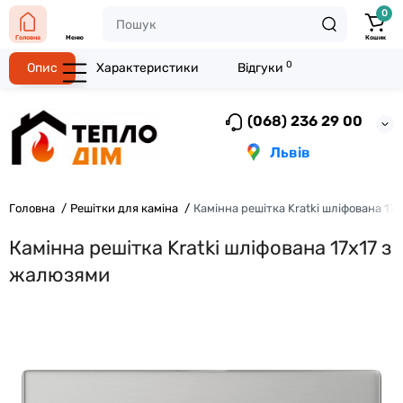
0
Головна
Меню
Кошик
0
Опис
Характеристики
Відгуки
(068) 236 29 00
Львів
Головна
Решітки для каміна
Камінна решітка Kratki шліфована 17
Камінна решітка Kratki шліфована 17x17 з
жалюзями