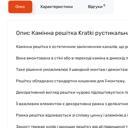
0
Опис
Характеристики
Відгуки
Опис Камінна решітка Kratki рустикальн
Камінна решітка є естетичним закінченням каналів, що ро
Вона вмонтована в стіні або в переході каміна в димохід
Таке рішення уможливлює її швидкий монтаж і демонтаж,
Решітку обладнано стандартно кишенею для її монтажу.
Декоративний вигляд решітки чудово підлаштовується під 
Її важливим елементом є декоративна рамка з делікатни
Рамка решітки відливається зі сплаву цинку і алюмінію,а
Захист тримає колір і захищає решітку від дії підвищеної