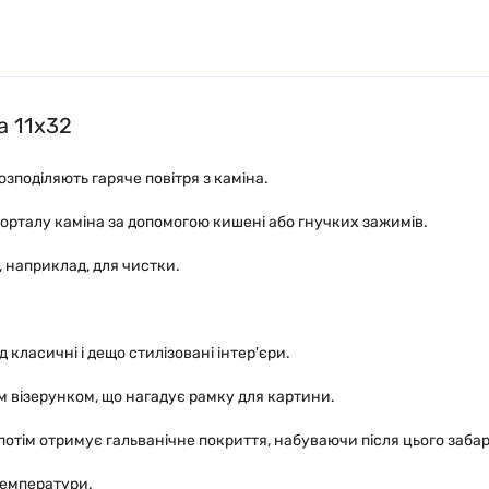
а 11x32
зподіляють гаряче повітря з каміна.
 порталу каміна за допомогою кишені або гнучких зажимів.
 наприклад, для чистки.
класичні і дещо стилізовані інтер'єри.
м візерунком, що нагадує рамку для картини.
 потім отримує гальванічне покриття, набуваючи після цього заба
 температури.