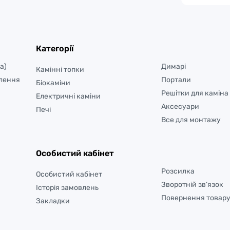
Категорії
а)
Димарі
Камінні топки
лення
Портали
Біокаміни
Решітки для каміна
Електричні каміни
Аксесуари
Печі
Все для монтажу
Особистий кабінет
Розсилка
Особистий кабінет
Зворотній зв’язок
Історія замовлень
Повернення товар
Закладки