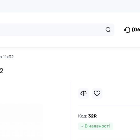
(06
а 11x32
32
Код:
32R
В наявності