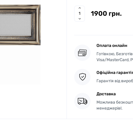
1900 грн.
Оплата онлайн
Готівкою, Безготі
Visa/MasterCard, 
Офіційна гаранті
Гарантія від виро
Доставка
Можлива безкошто
менеджерів!.