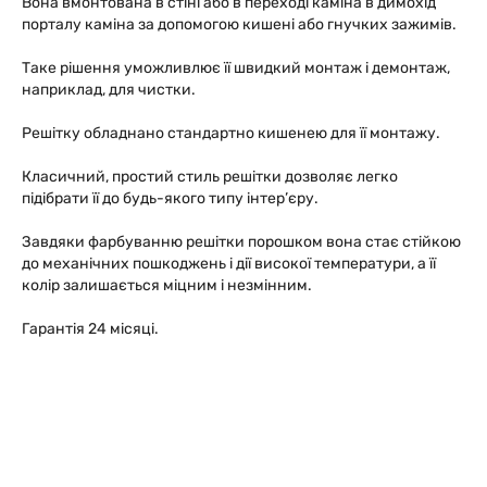
Вона вмонтована в стіні або в переході каміна в димохід
порталу каміна за допомогою кишені або гнучких зажимів.
Таке рішення уможливлює її швидкий монтаж і демонтаж,
наприклад, для чистки.
Решітку обладнано стандартно кишенею для її монтажу.
Класичний, простий стиль решітки дозволяє легко
підібрати її до будь-якого типу інтер’єру.
Завдяки фарбуванню решітки порошком вона стає стійкою
до механічних пошкоджень і дії високої температури, а її
колір залишається міцним і незмінним.
Гарантія 24 місяці.