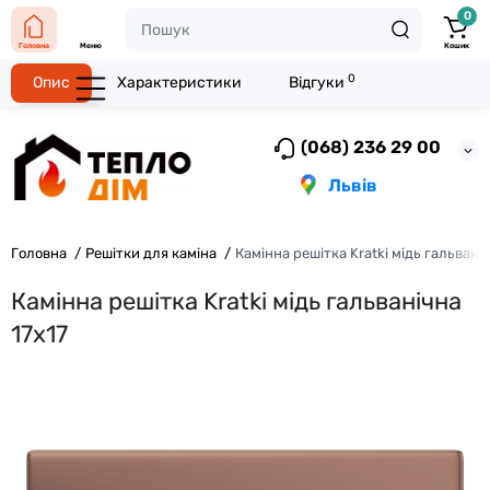
0
Головна
Меню
Кошик
0
Опис
Характеристики
Відгуки
(068) 236 29 00
Львів
Головна
Решітки для каміна
Камінна решітка Kratki мідь гальвані
Камінна решітка Kratki мідь гальванічна
17x17