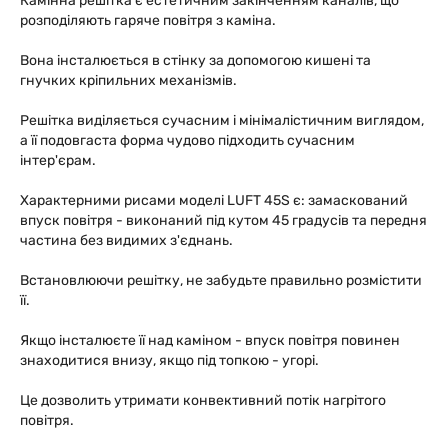
Камінна решітка є естетичним закінченням каналів, що
розподіляють гаряче повітря з каміна.
Вона інсталюється в стінку за допомогою кишені та
гнучких кріпильних механізмів.
Решітка виділяється сучасним і мінімалістичним виглядом,
а її подовгаста форма чудово підходить сучасним
інтер'єрам.
Характерними рисами моделі LUFT 45S є: замаскований
впуск повітря - виконаний під кутом 45 градусів та передня
частина без видимих з'єднань.
Встановлюючи решітку, не забудьте правильно розмістити
її.
Якщо інсталюєте її над каміном - впуск повітря повинен
знаходитися внизу, якщо під топкою - угорі.
Це дозволить утримати конвективний потік нагрітого
повітря.