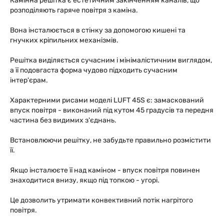
Камінна решітка є естетичним закінченням каналів, що
розподіляють гаряче повітря з каміна.
Вона інсталюється в стінку за допомогою кишені та
гнучких кріпильних механізмів.
Решітка виділяється сучасним і мінімалістичним виглядом,
а її подовгаста форма чудово підходить сучасним
інтер'єрам.
Характерними рисами моделі LUFT 45S є: замаскований
впуск повітря - виконаний під кутом 45 градусів та передня
частина без видимих з'єднань.
Встановлюючи решітку, не забудьте правильно розмістити
її.
Якщо інсталюєте її над каміном - впуск повітря повинен
знаходитися внизу, якщо під топкою - угорі.
Це дозволить утримати конвективний потік нагрітого
повітря.