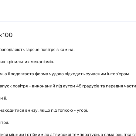
6x100
зподіляють гаряче повітря з каміна.
ких кріпильних механізмів.
, а її подовгаста форма чудово підходить сучасним інтер'єрам.
уск повітря - виконаний під кутом 45 градусів та передня част
 її.
находитися внизу, якщо під топкою - угорі.
ітря.
ся міцним і стійким до дії високої температури, а сама решітка 