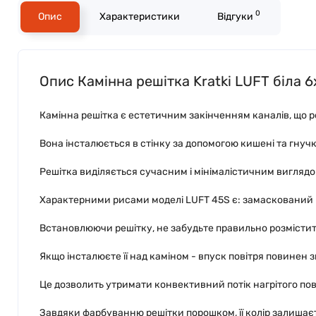
0
Опис
Характеристики
Відгуки
Опис Камінна решітка Kratki LUFT біла 
Камінна решітка є естетичним закінченням каналів, що ро
Вона інсталюється в стінку за допомогою кишені та гнуч
Решітка виділяється сучасним і мінімалістичним виглядом
Характерними рисами моделі LUFT 45S є: замаскований вп
Встановлюючи решітку, не забудьте правильно розмістити
Якщо інсталюєте її над каміном - впуск повітря повинен з
Це дозволить утримати конвективний потік нагрітого пов
Завдяки фарбуванню решітки порошком, її колір залишаєть