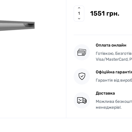
1551 грн.
Оплата онлайн
Готівкою, Безготі
Visa/MasterCard, 
Офіційна гаранті
Гарантія від виро
Доставка
Можлива безкошто
менеджерів!.