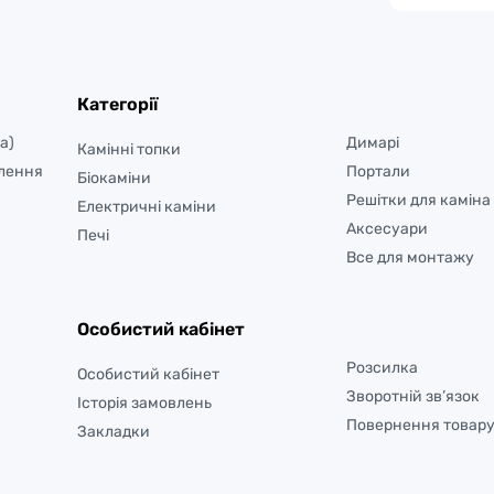
Категорії
а)
Димарі
Камінні топки
лення
Портали
Біокаміни
Решітки для каміна
Електричні каміни
Аксесуари
Печі
Все для монтажу
Особистий кабінет
Розсилка
Особистий кабінет
Зворотній зв’язок
Історія замовлень
Повернення товар
Закладки