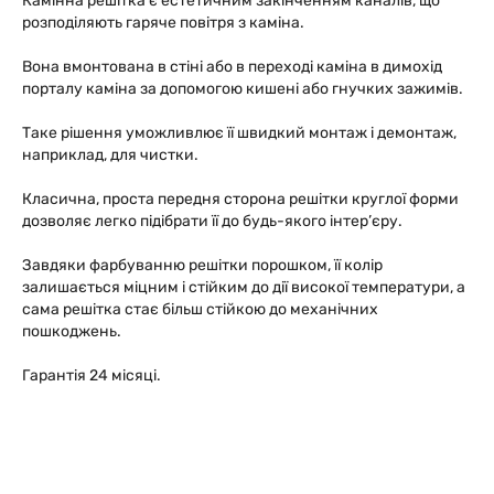
Камінна решітка є естетичним закінченням каналів, що
розподіляють гаряче повітря з каміна.
Вона вмонтована в стіні або в переході каміна в димохід
порталу каміна за допомогою кишені або гнучких зажимів.
Таке рішення уможливлює її швидкий монтаж і демонтаж,
наприклад, для чистки.
Класична, проста передня сторона решітки круглої форми
дозволяє легко підібрати її до будь-якого інтер’єру.
Завдяки фарбуванню решітки порошком, її колір
залишається міцним і стійким до дії високої температури, а
сама решітка стає більш стійкою до механічних
пошкоджень.
Гарантія 24 місяці.