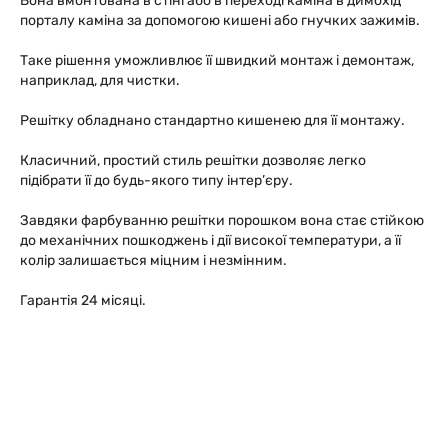
Вона вмонтована в стіні або в переході каміна в димохід
порталу каміна за допомогою кишені або гнучких зажимів.
Таке рішення уможливлює її швидкий монтаж і демонтаж,
наприклад, для чистки.
Решітку обладнано стандартно кишенею для її монтажу.
Класичний, простий стиль решітки дозволяє легко
підібрати її до будь-якого типу інтер’єру.
Завдяки фарбуванню решітки порошком вона стає стійкою
до механічних пошкоджень і дії високої температури, а її
колір залишається міцним і незмінним.
Гарантія 24 місяці.