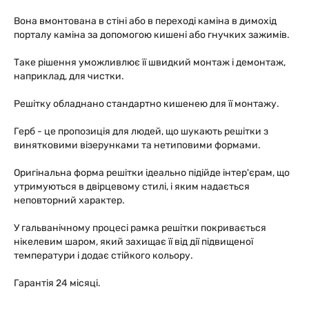
Вона вмонтована в стіні або в переході каміна в димохід
порталу каміна за допомогою кишені або гнучких зажимів.
Таке рішення уможливлює її швидкий монтаж і демонтаж,
наприклад, для чистки.
Решітку обладнано стандартно кишенею для її монтажу.
Герб - це пропозиція для людей, що шукають решітки з
винятковими візерунками та нетиповими формами.
Оригінальна форма решітки ідеально підійде інтер'єрам, що
утримуються в двірцевому стилі, і яким надається
неповторний характер.
У гальванічному процесі рамка решітки покривається
нікелевим шаром, який захищає її від дії підвищеної
температури і додає стійкого кольору.
Гарантія 24 місяці.