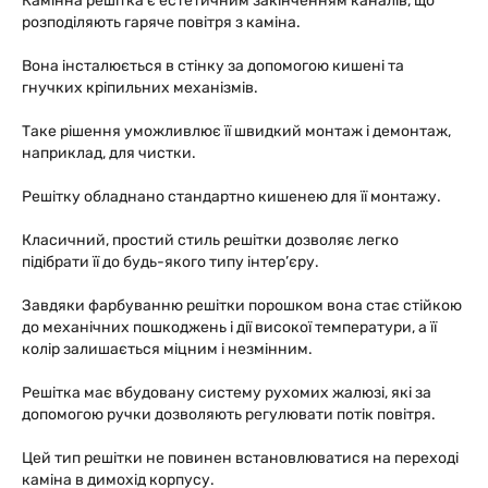
Камінна решітка є естетичним закінченням каналів, що
розподіляють гаряче повітря з каміна.
Вона інсталюється в стінку за допомогою кишені та
гнучких кріпильних механізмів.
Таке рішення уможливлює її швидкий монтаж і демонтаж,
наприклад, для чистки.
Решітку обладнано стандартно кишенею для її монтажу.
Класичний, простий стиль решітки дозволяє легко
підібрати її до будь-якого типу інтер’єру.
Завдяки фарбуванню решітки порошком вона стає стійкою
до механічних пошкоджень і дії високої температури, а її
колір залишається міцним і незмінним.
Решітка має вбудовану систему рухомих жалюзі, які за
допомогою ручки дозволяють регулювати потік повітря.
Цей тип решітки не повинен встановлюватися на переході
каміна в димохід корпусу.