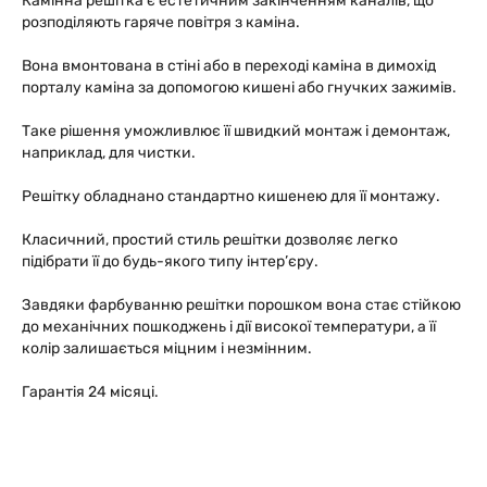
Камінна решітка є естетичним закінченням каналів, що
розподіляють гаряче повітря з каміна.
Вона вмонтована в стіні або в переході каміна в димохід
порталу каміна за допомогою кишені або гнучких зажимів.
Таке рішення уможливлює її швидкий монтаж і демонтаж,
наприклад, для чистки.
Решітку обладнано стандартно кишенею для її монтажу.
Класичний, простий стиль решітки дозволяє легко
підібрати її до будь-якого типу інтер’єру.
Завдяки фарбуванню решітки порошком вона стає стійкою
до механічних пошкоджень і дії високої температури, а її
колір залишається міцним і незмінним.
Гарантія 24 місяці.