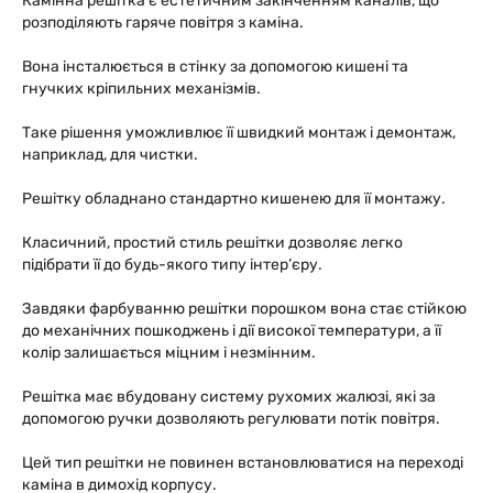
Камінна решітка є естетичним закінченням каналів, що
розподіляють гаряче повітря з каміна.
Вона інсталюється в стінку за допомогою кишені та
гнучких кріпильних механізмів.
Таке рішення уможливлює її швидкий монтаж і демонтаж,
наприклад, для чистки.
Решітку обладнано стандартно кишенею для її монтажу.
Класичний, простий стиль решітки дозволяє легко
підібрати її до будь-якого типу інтер’єру.
Завдяки фарбуванню решітки порошком вона стає стійкою
до механічних пошкоджень і дії високої температури, а її
колір залишається міцним і незмінним.
Решітка має вбудовану систему рухомих жалюзі, які за
допомогою ручки дозволяють регулювати потік повітря.
Цей тип решітки не повинен встановлюватися на переході
каміна в димохід корпусу.