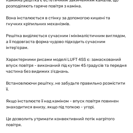
Камінна решітка є естетичним закінченням каналів, що
розподіляють гаряче повітря з каміна.
Вона інсталюється в стінку за допомогою кишені та
гнучких кріпильних механізмів.
Решітка виділяється сучасним і мінімалістичним виглядом,
а її подовгаста форма чудово підходить сучасним
інтер'єрам.
Характерними рисами моделі LUFT 45S є: замаскований
впуск повітря - виконаний під кутом 45 градусів та передня
частина без видимих з'єднань.
Встановлюючи решітку, не забудьте правильно розмістити
її.
Якщо інсталюєте її над каміном - впуск повітря повинен
знаходитися внизу, якщо під топкою - угорі.
Це дозволить утримати конвективний потік нагрітого
повітря.