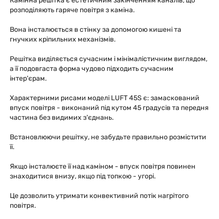
Камінна решітка є естетичним закінченням каналів, що
розподіляють гаряче повітря з каміна.
Вона інсталюється в стінку за допомогою кишені та
гнучких кріпильних механізмів.
Решітка виділяється сучасним і мінімалістичним виглядом,
а її подовгаста форма чудово підходить сучасним
інтер'єрам.
Характерними рисами моделі LUFT 45S є: замаскований
впуск повітря - виконаний під кутом 45 градусів та передня
частина без видимих з'єднань.
Встановлюючи решітку, не забудьте правильно розмістити
її.
Якщо інсталюєте її над каміном - впуск повітря повинен
знаходитися внизу, якщо під топкою - угорі.
Це дозволить утримати конвективний потік нагрітого
повітря.