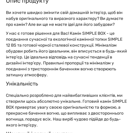
Опис продукту
Ви хочете швидко змінити свій домашній інтер’єр, щоб він
набув оригінального та виразного характеру? Ви думаєте
про камін? Але ви ще не маєте ідеї для його забудови?
У нас є готове рішення для Вас! Камін SIMPLE ВОX - це
поєднання сучасної та екологічної камінної топки SIMPLE
12 BS та готової чорної сталевої конструкції. Мінімалізм
обудови робить його ідеальним, він вписується в будь-який
інтер’єр. Це ідеальна відповідь на сучасні тенденції в
дизайні інтер’єру. Правильні пропорції та мінімалізм у
поєднанні з тристороннім баченням вогню створюють
затишну атмосферу.
Унікальність
Спеціально розроблено для найвибагливіших клієнтів, ми
створили щось абсолютно унікальне. Готовий камін SIMPLE
ВОX привертає увагу своєю оригінальністю та формою, а
прекрасне бачення вогню, що випливає з двостороннього
вогнища, порадує всіх. Наш виріб чудово підійде до будь-
якого інтер’єру.