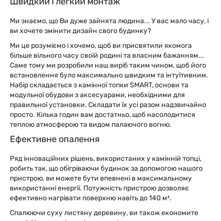
Швидкий і легкий монтаж
Ми знаємо, що Ви дуже зайнята людина... У вас мало часу, і
ви хочете змінити дизайн свого будинку?
Ми це розуміємо і хочемо, щоб ви присвятили якомога
більше вільного часу своїй родині та власним бажанням...
Саме тому ми розробили наш виріб таким чином, щоб його
встановлення було максимально швидким та інтуїтивним.
Набір складається з камінної топки SMART, основи та
модульної обудови з аксесуарами, необхідними для
правильної установки. Складати їх усі разом надзвичайно
просто. Кілька годин вам достатньо, щоб насолодитися
теплою атмосферою та видом палаючого вогню.
Ефективне опалення
Ряд інноваційних рішень, використаних у камінній топці,
робить так, що обігріваючи будинок за допомогою нашого
пристрою, ви можете бути впевнені в максимальному
використанні енергії. Потужність пристрою дозволяє
ефективно нагрівати поверхню навіть до 140 м².
Спалюючи суху листяну деревину, ви також економите