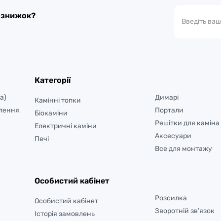
а знижок?
Категорії
а)
Димарі
Камінні топки
лення
Портали
Біокаміни
Решітки для каміна
Електричні каміни
Аксесуари
Печі
Все для монтажу
Особистий кабінет
Розсилка
Особистий кабінет
Зворотній зв’язок
Історія замовлень