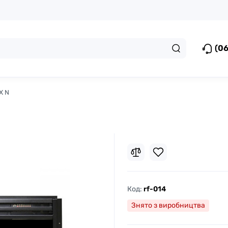
(06
X N
Код:
rf-014
Знято з виробництва