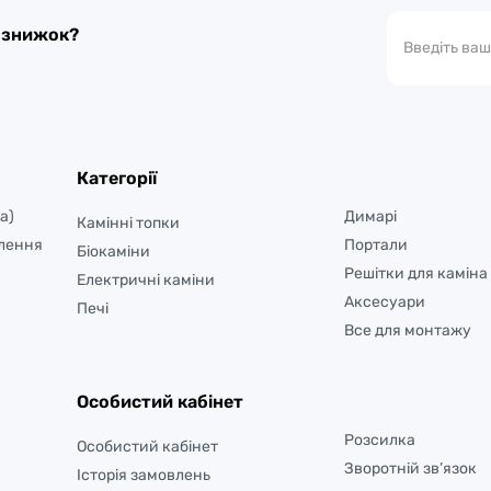
а знижок?
Категорії
а)
Димарі
Камінні топки
лення
Портали
Біокаміни
Решітки для каміна
Електричні каміни
Аксесуари
Печі
Все для монтажу
Особистий кабінет
Розсилка
Особистий кабінет
Зворотній зв’язок
Історія замовлень