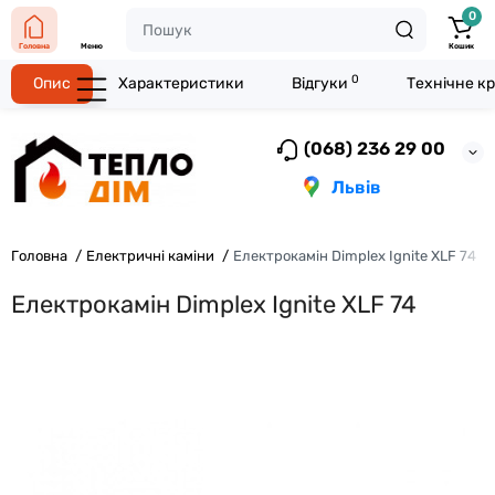
0
Головна
Меню
Кошик
0
Опис
Характеристики
Відгуки
Технічне к
(068) 236 29 00
Львів
Головна
Електричні каміни
Електрокамін Dimplex Ignite XLF 74
Електрокамін Dimplex Ignite XLF 74