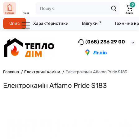
0
Головна
Меню
Кошик
0
Опис
Характеристики
Відгуки
Технічне к
(068) 236 29 00
Львів
Головна
Електричні каміни
Електрокамін Aflamo Pride S183
Електрокамін Aflamo Pride S183