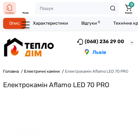
0
Головна
Меню
Кошик
0
Опис
Характеристики
Відгуки
Технічне к
(068) 236 29 00
Львів
Головна
Електричні каміни
Електрокамін Aflamo LED 70 PRO
Електрокамін Aflamo LED 70 PRO