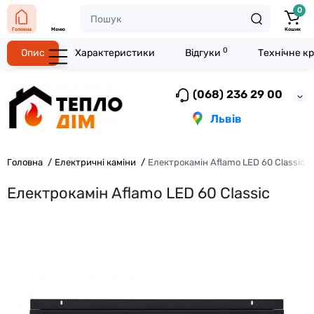
0
Головна
Меню
Кошик
0
Опис
Характеристики
Відгуки
Технічне к
(068) 236 29 00
Львів
Головна
Електричні каміни
Електрокамін Aflamo LED 60 Classic
Електрокамін Aflamo LED 60 Classic