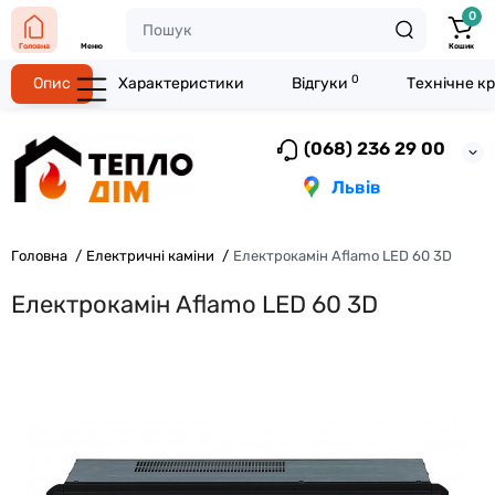
0
Головна
Меню
Кошик
0
Опис
Характеристики
Відгуки
Технічне к
(068) 236 29 00
Львів
Головна
Електричні каміни
Електрокамін Aflamo LED 60 3D
Електрокамін Aflamo LED 60 3D