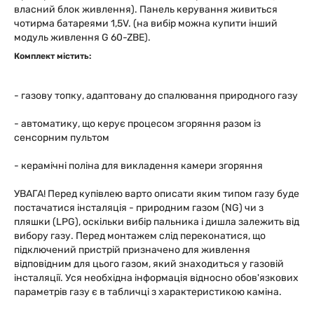
власний блок живлення). Панель керування живиться
чотирма батареями 1,5V. (на вибір можна купити інший
модуль живлення G 60-ZBE).
Комплект містить:
- газову топку, адаптовану до спалювання природного газу
- автоматику, що керує процесом згоряння разом із
сенсорним пультом
- керамічні поліна для викладення камери згоряння
УВАГА! Перед купівлею варто описати яким типом газу буде
постачатися інсталяція - природним газом (NG) чи з
пляшки (LPG), оскільки вибір пальника і дишла залежить від
вибору газу. Перед монтажем слід переконатися, що
підключений пристрій призначено для живлення
відповідним для цього газом, який знаходиться у газовій
інсталяції. Уся необхідна інформація відносно обов'язкових
параметрів газу є в табличці з характеристикою каміна.