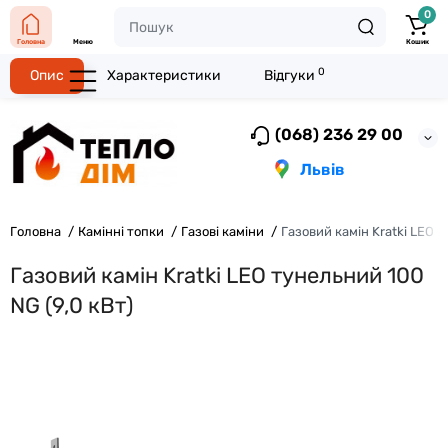
0
Головна
Меню
Кошик
0
Опис
Характеристики
Відгуки
(068) 236 29 00
Львів
Головна
Камінні топки
Газові каміни
Газовий камін Kratki LEO т
Газовий камін Kratki LEO тунельний 100
NG (9,0 кВт)