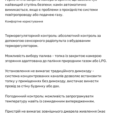
найвищий ступінь безпеки; камін автоматично
вимикається, якщо є проблеми з прохідністю системи
повітропроводу або подачею газу.
Комфортне користування
Терморегуляторний контроль: абсолютний контроль за
допомогою сенсорного радіопульта з вбудованим
терморегулятором.
Можливість вибору палива - топка із закритою камерою
згоряння адаптована до паління природним газом або LPG.
Установлення не вимагає традиційного димоходу -
система концентрованих каналів дозволяє встановити
топку у приміщеннях без димоходу, вистачає винести
провід за стіну будинку або дах.
Погодинний контроль: можливість запрограмувати
температуру навіть із семиденним випередженням.
Пристрій не вимагає зовнішнього джерела живлення (має