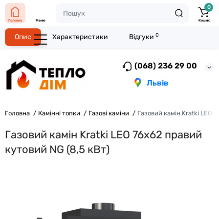
0
Головна
Меню
Кошик
0
Опис
Характеристики
Відгуки
(068) 236 29 00
Львів
Головна
Камінні топки
Газові каміни
Газовий камін Kratki LEO 
Газовий камін Kratki LEO 76х62 правий
кутовий NG (8,5 кВт)