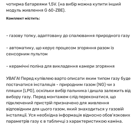
чотирма батареями 1,5V. (на вибір можна купити інший
модуль живлення G 60-ZBE).
Комплект містить:
- газову топку, адаптовану до спалювання природного газу
- автоматику, що керує процесом згоряння разом із
сенсорним пультом
- керамічні поліна для викладення камери згоряння
УВАГА! Перед купівлею варто описати яким типом газу буде
постачатися інсталяція - природним газом (NG) чи з
пляшки (LPG), оскільки вибір пальника і дишла залежить від
вибору газу. Перед монтажем слід переконатися, що
підключений пристрій призначено для живлення
відповідним для цього газом, який знаходиться у газовій
інсталяції. Уся необхідна інформація відносно обов'язкових
параметрів газу є в табличці з характеристикою каміна.