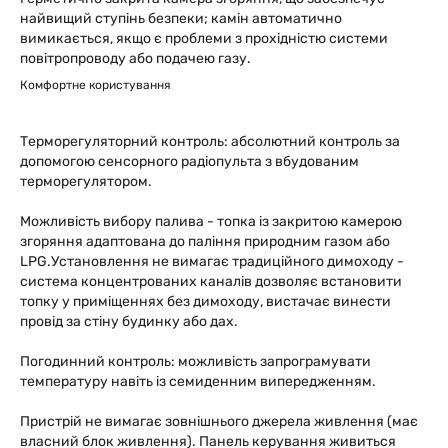
найвищий ступінь безпеки; камін автоматично
вимикається, якщо є проблеми з прохідністю системи
повітропроводу або подачею газу.
Комфортне користування
Терморегуляторний контроль: абсолютний контроль за
допомогою сенсорного радіопульта з вбудованим
терморегулятором.
Можливість вибору палива - топка із закритою камерою
згоряння адаптована до паління природним газом або
LPG.Установлення не вимагає традиційного димоходу -
система концентрованих каналів дозволяє встановити
топку у приміщеннях без димоходу, вистачає винести
провід за стіну будинку або дах.
Погодинний контроль: можливість запрограмувати
температуру навіть із семиденним випередженням.
Пристрій не вимагає зовнішнього джерела живлення (має
власний блок живлення). Панель керування живиться