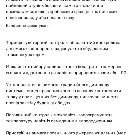
найвищий ступінь безпеки; камін автоматично
вимикається, якщо є проблеми з прохідністю системи
повітропроводу або подачею газу.
Комфортне користування
Терморегуляторний контроль: абсолютний контроль за
допомогою сенсорного радіопульта з вбудованим
терморегулятором.
Можливість вибору палива - топка із закритою камерою
згоряння адаптована до паління природним газом або LPG.
Установлення не вимагає традиційного димоходу -
система концентрованих каналів дозволяє встановити
топку у приміщеннях без димоходу, вистачає винести
провід за стіну будинку або дах.
Погодинний контроль: можливість запрограмувати
температуру навіть із семиденним випередженням.
Пристрій не вимагає зовнішнього джерела живлення (має