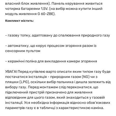
власний блок живлення). Панель керування живиться
чотирма батареями 1,5V. (на вибір можна купити інший
модуль живлення G 60-ZBE).
Комплект містить:
- газову топку, адаптовану до спалювання природного газу
- автоматику, що керує процесом згоряння разом із
сенсорним пультом
- керамічні поліна для викладення камери згоряння
УВАГА! Перед купівлею варто описати яким типом газу буде
постачатися інсталяція - природним газом (NG) чи з
пляшки (LPG), оскільки вибір пальника і дишла залежить від
вибору газу. Перед монтажем слід переконатися, що
підключений пристрій призначено для живлення
відповідним для цього газом, який знаходиться у газовій
інсталяції. Уся необхідна інформація відносно обов'язкових
параметрів газу є в табличці з характеристикою каміна.