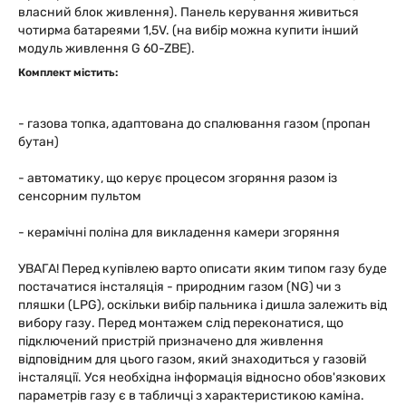
власний блок живлення). Панель керування живиться
чотирма батареями 1,5V. (на вибір можна купити інший
модуль живлення G 60-ZBE).
Комплект містить:
- газова топка, адаптована до спалювання газом (пропан
бутан)
- автоматику, що керує процесом згоряння разом із
сенсорним пультом
- керамічні поліна для викладення камери згоряння
УВАГА! Перед купівлею варто описати яким типом газу буде
постачатися інсталяція - природним газом (NG) чи з
пляшки (LPG), оскільки вибір пальника і дишла залежить від
вибору газу. Перед монтажем слід переконатися, що
підключений пристрій призначено для живлення
відповідним для цього газом, який знаходиться у газовій
інсталяції. Уся необхідна інформація відносно обов'язкових
параметрів газу є в табличці з характеристикою каміна.