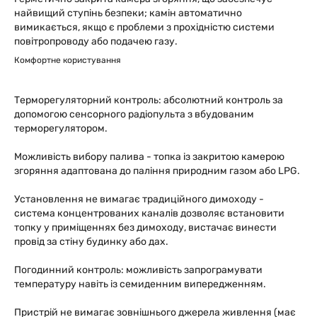
найвищий ступінь безпеки; камін автоматично
вимикається, якщо є проблеми з прохідністю системи
повітропроводу або подачею газу.
Комфортне користування
Терморегуляторний контроль: абсолютний контроль за
допомогою сенсорного радіопульта з вбудованим
терморегулятором.
Можливість вибору палива - топка із закритою камерою
згоряння адаптована до паління природним газом або LPG.
Установлення не вимагає традиційного димоходу -
система концентрованих каналів дозволяє встановити
топку у приміщеннях без димоходу, вистачає винести
провід за стіну будинку або дах.
Погодинний контроль: можливість запрограмувати
температуру навіть із семиденним випередженням.
Пристрій не вимагає зовнішнього джерела живлення (має