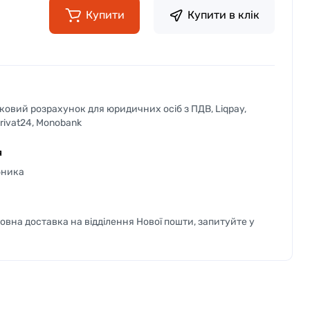
Купити
Купити в клік
вковий розрахунок для юридичних осіб з ПДВ, Liqpay,
Privat24, Monobank
я
бника
вна доставка на відділення Нової пошти, запитуйте у