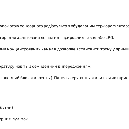
опомогою сенсорного радіопульта з вбудованим терморегулятор
згоряння адаптована до паління природним газом або LPG.
ма концентрованих каналів дозволяє встановити топку у приміще
ературу навіть із семиденним випередженням.
є власний блок живлення). Панель керування живиться чотирма б
 бутан)
сорним пультом