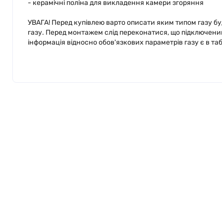
- керамічні поліна для викладення камери згоряння
УВАГА! Перед купівлею варто описати яким типом газу буд
газу. Перед монтажем слід переконатися, що підключений
інформація відносно обов'язкових параметрів газу є в та