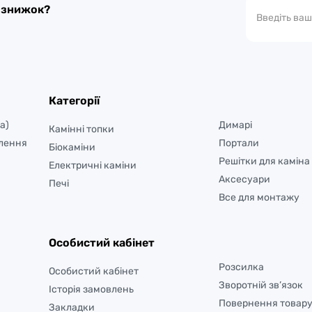
а знижок?
Категорії
а)
Димарі
Камінні топки
лення
Портали
Біокаміни
Решітки для каміна
Електричні каміни
Аксесуари
Печі
Все для монтажу
Особистий кабінет
Розсилка
Особистий кабінет
Зворотній зв’язок
Історія замовлень
Повернення товар
Закладки