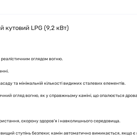
й кутовий LPG (9,2 кВт)
а реалістичним оглядом вогню.
анні.
саду та мінімальній кількості видимих сталевих елементів.
чний огляд вогню, як у справжньому каміні, що опалюється дров
ористання, охорону здоров'я і навколишнього середовища.
вищий ступінь безпеки; камін автоматично вимикається, якщо є 