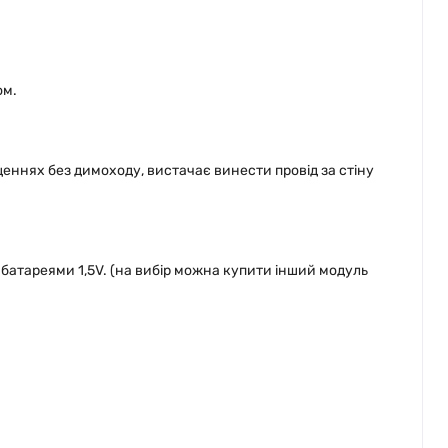
ом.
ннях без димоходу, вистачає винести провід за стіну
атареями 1,5V. (на вибір можна купити інший модуль