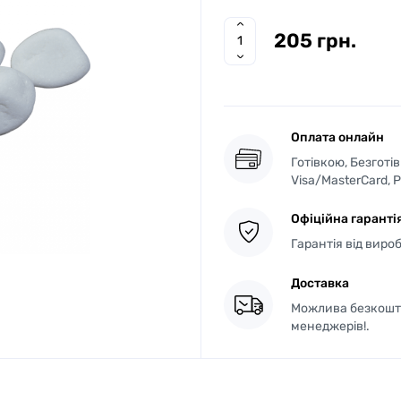
205 грн.
Оплата онлайн
Готівкою, Безготі
Visa/MasterCard, 
Офіційна гаранті
Гарантія від виро
Доставка
Можлива безкошто
менеджерів!.