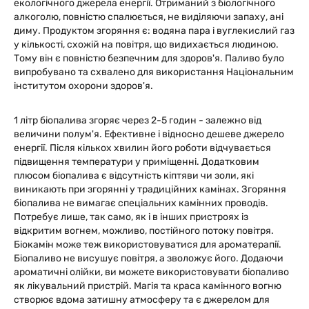
екологічного джерела енергії. Отриманий з біологічного
алкоголю, повністю спалюється, не виділяючи запаху, ані
диму. Продуктом згоряння є: водяна пара і вуглекислий газ
у кількості, схожій на повітря, що видихається людиною.
Тому він є повністю безпечним для здоров'я. Паливо було
випробувано та схвалено для використання Національним
інститутом охорони здоров'я.
1 літр біопалива згоряє через 2-5 годин - залежно від
величини полум'я. Ефективне і відносно дешеве джерело
енергії. Після кількох хвилин його роботи відчувається
підвищення температури у приміщенні. Додатковим
плюсом біопалива є відсутність кіптяви чи золи, які
виникають при згорянні у традиційних камінах. Згоряння
біопалива не вимагає спеціальних камінних проводів.
Потребує лише, так само, як і в інших пристроях із
відкритим вогнем, можливо, постійного потоку повітря.
Біокамін може теж використовуватися для ароматерапії.
Біопаливо не висушує повітря, а зволожує його. Додаючи
ароматичні олійки, ви можете використовувати біопаливо
як лікувальний пристрій. Магія та краса камінного вогню
створює вдома затишну атмосферу та є джерелом для