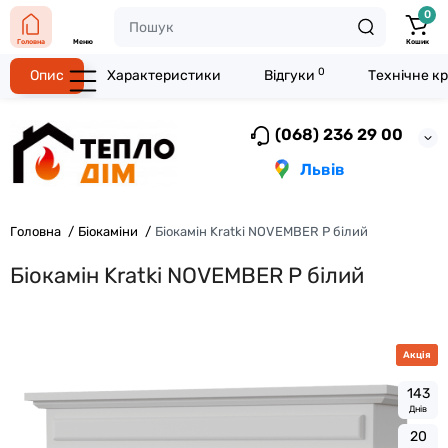
0
Головна
Меню
Кошик
0
Опис
Характеристики
Відгуки
Технічне к
(068) 236 29 00
Львів
Головна
Біокаміни
Біокамін Kratki NOVEMBER P білий
Біокамін Kratki NOVEMBER P білий
Акція
1
4
3
Днів
2
0