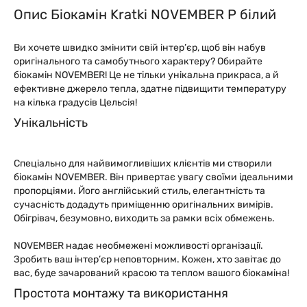
Опис Біокамін Kratki NOVEMBER P білий
Ви хочете швидко змінити свій інтер’єр, щоб він набув
оригінального та самобутнього характеру? Обирайте
біокамін NОVEMВER! Це не тільки унікальна прикраса, а й
ефективне джерело тепла, здатне підвищити температуру
на кілька градусів Цельсія!
Унікальність
Спеціально для найвимогливіших клієнтів ми створили
біокамін NОVEMВER. Він привертає увагу своїми ідеальними
пропорціями. Його англійський стиль, елегантність та
сучасність додадуть приміщенню оригінальних вимірів.
Обігрівач, безумовно, виходить за рамки всіх обмежень.
NОVEMВER надає необмежені можливості організації.
Зробить ваш інтер’єр неповторним. Кожен, хто завітає до
вас, буде зачарований красою та теплом вашого біокаміна!
Простота монтажу та використання