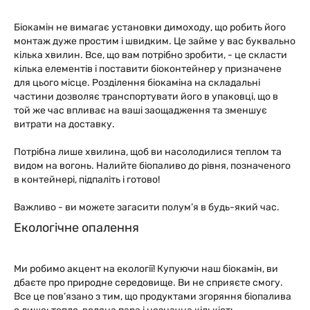
Біокамін не вимагає установки димоходу, що робить його
монтаж дуже простим і швидким. Це займе у вас буквально
кілька хвилин. Все, що вам потрібно зробити, - це скласти
кілька елементів і поставити біоконтейнер у призначене
для цього місце. Розділення біокаміна на складальні
частини дозволяє транспортувати його в упаковці, що в
той же час впливає на ваші заощадження та зменшує
витрати на доставку.
Потрібна лише хвилина, щоб ви насолодилися теплом та
видом на вогонь. Налийте біопаливо до рівня, позначеного
в контейнері, підпаліть і готово!
Важливо - ви можете загасити полум’я в будь-який час.
Екологічне опалення
Ми робимо акцент на екології! Купуючи наш біокамін, ви
дбаєте про природне середовище. Ви не сприяєте смогу.
Все це пов’язано з тим, що продуктами згоряння біопалива