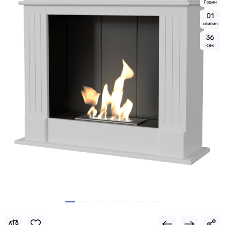
Годин
0
1
хвилин
3
5
сек