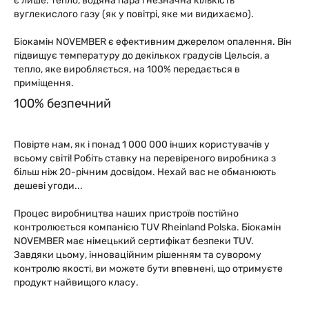
є лише: тепло, водяна пара і незначна кількість
вуглекислого газу (як у повітрі, яке ми видихаємо).
Біокамін NОVEMВER є ефективним джерелом опалення. Він
підвищує температуру до декількох градусів Цельсія, а
тепло, яке виробляється, на 100% передається в
приміщення.
100% безпечний
Повірте нам, як і понад 1 000 000 інших користувачів у
всьому світі! Робіть ставку на перевіреного виробника з
більш ніж 20-річним досвідом. Нехай вас не обманюють
дешеві угоди...
Процес виробництва наших пристроїв постійно
контролюється компанією TUV Rheinland Polska. Біокамін
NОVEMВER має німецький сертифікат безпеки TUV.
Завдяки цьому, інноваційним рішенням та суворому
контролю якості, ви можете бути впевнені, що отримуєте
продукт найвищого класу.