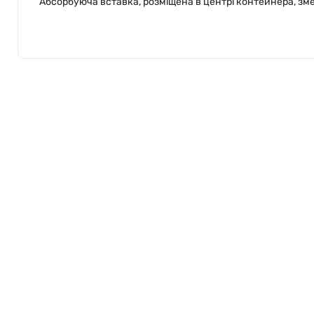
Абсорбуюча вставка, розміщена в центрі контейнера, зм