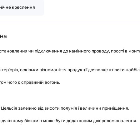
нічне креслення
ана
тановлення чи підключення до камінного проводу, прості в монтаж
ер'єрів, оскільки різноманіття продукції дозволяє втілити найбіль
ом чого є справжній вогонь.
в Цельсія залежно від висоти полум'я і величини приміщення.
авдяки чому біокамін може бути додатковим джерелом опалення.