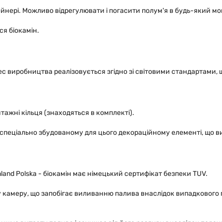
ейнері. Можливо відрегулювати і погасити полум'я в будь-який м
ся біокамін.
ес виробництва реалізовується згідно зі світовими стандартами, 
тажні кільця (знаходяться в комплекті).
 спеціально збудованому для цього декораційному елементі, що ви
and Polska - біокамін має німецький сертифікат безпеки TUV.
 камеру, що запобігає виливанню палива внаслідок випадкового