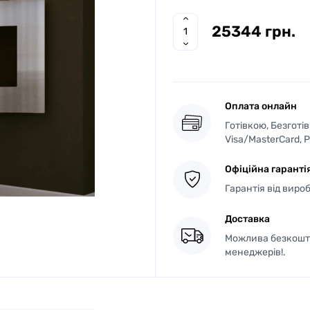
25344 грн.
Оплата онлайн
Готівкою, Безготі
Visa/MasterCard, 
Офіційна гаранті
Гарантія від виро
Доставка
Можлива безкошто
менеджерів!.