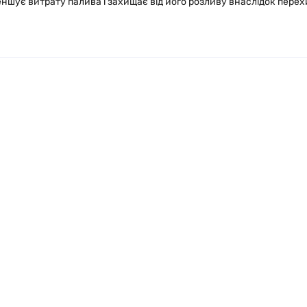
еншує витрату палива і захищає від його розливу внаслідок пере