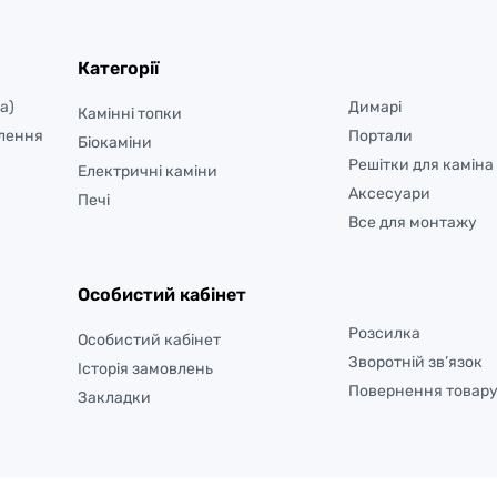
Категорії
а)
Димарі
Камінні топки
лення
Портали
Біокаміни
Решітки для каміна
Електричні каміни
Аксесуари
Печі
Все для монтажу
Особистий кабінет
Розсилка
Особистий кабінет
Зворотній зв’язок
Історія замовлень
Повернення товар
Закладки