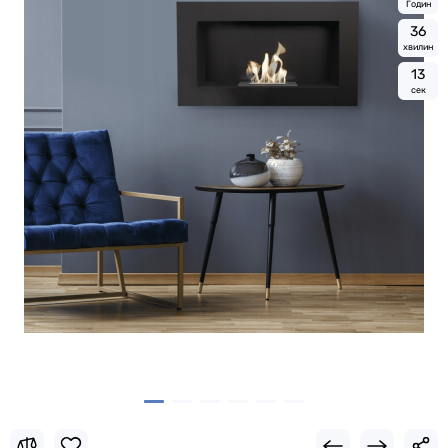
Годин
3
6
хвилин
1
2
сек