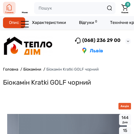
0
Головна
Меню
Кошик
0
Опис
Характеристики
Відгуки
Технічне к
(068) 236 29 00
Львів
Головна
Біокаміни
Біокамін Kratki GOLF чорний
Біокамін Kratki GOLF чорний
Акція
1
4
4
Днів
1
5