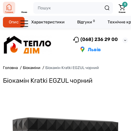
0
Головна
Меню
Кошик
0
Опис
Характеристики
Відгуки
Технічне к
(068) 236 29 00
Львів
Головна
Біокаміни
Біокамін Kratki EGZUL чорний
Біокамін Kratki EGZUL чорний