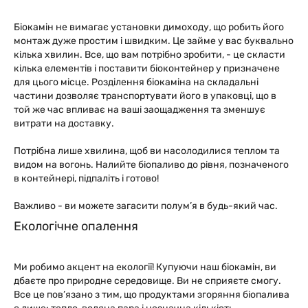
Біокамін не вимагає установки димоходу, що робить його
монтаж дуже простим і швидким. Це займе у вас буквально
кілька хвилин. Все, що вам потрібно зробити, - це скласти
кілька елементів і поставити біоконтейнер у призначене
для цього місце. Розділення біокаміна на складальні
частини дозволяє транспортувати його в упаковці, що в
той же час впливає на ваші заощадження та зменшує
витрати на доставку.
Потрібна лише хвилина, щоб ви насолодилися теплом та
видом на вогонь. Налийте біопаливо до рівня, позначеного
в контейнері, підпаліть і готово!
Важливо - ви можете загасити полум’я в будь-який час.
Екологічне опалення
Ми робимо акцент на екології! Купуючи наш біокамін, ви
дбаєте про природне середовище. Ви не сприяєте смогу.
Все це пов’язано з тим, що продуктами згоряння біопалива