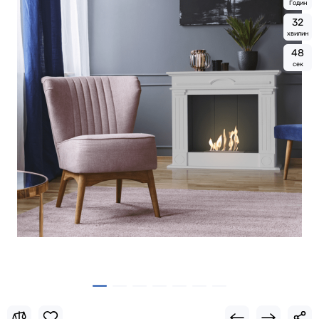
Годин
3
2
хвилин
4
7
сек