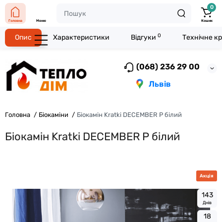
0
Головна
Меню
Кошик
0
Опис
Характеристики
Відгуки
Технічне к
(068) 236 29 00
Львів
Головна
Біокаміни
Біокамін Kratki DECEMBER P білий
Біокамін Kratki DECEMBER P білий
Акція
1
4
3
Днів
1
8