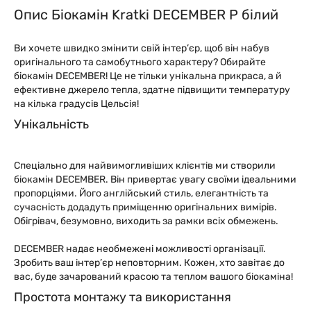
Опис Біокамін Kratki DECEMBER P білий
Ви хочете швидко змінити свій інтер’єр, щоб він набув
оригінального та самобутнього характеру? Обирайте
біокамін DEСEMВER! Це не тільки унікальна прикраса, а й
ефективне джерело тепла, здатне підвищити температуру
на кілька градусів Цельсія!
Унікальність
Спеціально для найвимогливіших клієнтів ми створили
біокамін DEСEMВER. Він привертає увагу своїми ідеальними
пропорціями. Його англійський стиль, елегантність та
сучасність додадуть приміщенню оригінальних вимірів.
Обігрівач, безумовно, виходить за рамки всіх обмежень.
DEСEMВER надає необмежені можливості організації.
Зробить ваш інтер’єр неповторним. Кожен, хто завітає до
вас, буде зачарований красою та теплом вашого біокаміна!
Простота монтажу та використання