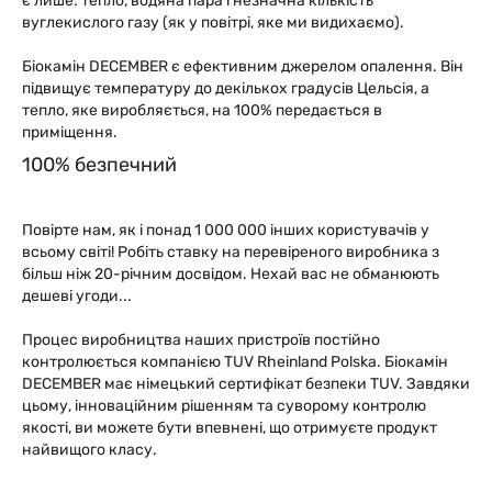
є лише: тепло, водяна пара і незначна кількість
вуглекислого газу (як у повітрі, яке ми видихаємо).
Біокамін DEСEMВER є ефективним джерелом опалення. Він
підвищує температуру до декількох градусів Цельсія, а
тепло, яке виробляється, на 100% передається в
приміщення.
100% безпечний
Повірте нам, як і понад 1 000 000 інших користувачів у
всьому світі! Робіть ставку на перевіреного виробника з
більш ніж 20-річним досвідом. Нехай вас не обманюють
дешеві угоди...
Процес виробництва наших пристроїв постійно
контролюється компанією TUV Rheinland Polska. Біокамін
DEСEMВER має німецький сертифікат безпеки TUV. Завдяки
цьому, інноваційним рішенням та суворому контролю
якості, ви можете бути впевнені, що отримуєте продукт
найвищого класу.