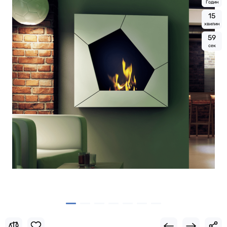
Годин
1
5
хвилин
5
8
сек