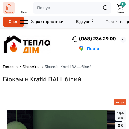
0
Головна
Меню
Кошик
0
Опис
Характеристики
Відгуки
Технічне к
(068) 236 29 00
Львів
Головна
Біокаміни
Біокамін Kratki BALL білий
Біокамін Kratki BALL білий
Акція
1
4
4
Днів
0
8