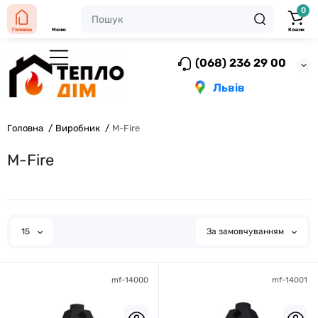
0
Головна
Меню
Кошик
(068) 236 29 00
Львів
Головна
Виробник
M-Fire
M-Fire
15
За замовчуванням
mf-14000
mf-14001