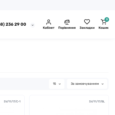
0
8) 236 29 00
Кабінет
Порівняння
Закладки
Кошик
15
За замовчуванням
SV/11/17/C-1
SV/11/17/BL