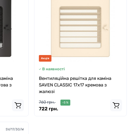
Акція
В наявності
каміна
Вентиляційна решітка для каміна
това з
SAVEN CLASSIC 17х17 кремова з
жалюзі
760 грн.
-5 %
722 грн.
SV/17/30/W