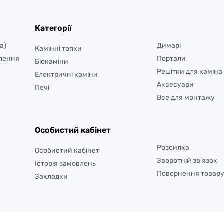
Категорії
а)
Димарі
Камінні топки
лення
Портали
Біокаміни
Решітки для каміна
Електричні каміни
Аксесуари
Печі
Все для монтажу
Особистий кабінет
Розсилка
Особистий кабінет
Зворотній зв’язок
Історія замовлень
Повернення товар
Закладки