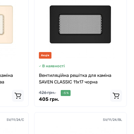
Акція
В наявності
каміна
Вентиляційна решітка для каміна
ва
SAVEN CLASSIC 11х17 чорна
426 грн.
-5 %
405 грн.
SV/11/24/C
SV/11/24/BL