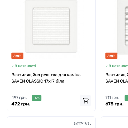
Акція
Акція
В наявності
В наявност
Вентиляційна решітка для каміна
Вентиляцій
SAVEN CLASSIC 17х17 біла
SAVEN CLAS
497 грн.
711 грн.
-5 %
-
472 грн.
675 грн.
SV/17/17/BL