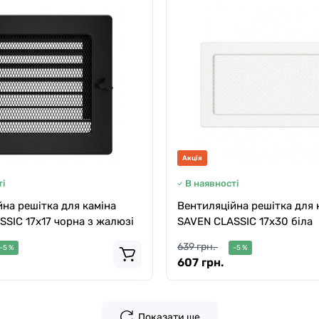
Акція
і
В наявності
на решітка для каміна
Вентиляційна решітка для 
SIC 17х17 чорна з жалюзі
SAVEN CLASSIC 17х30 біла
639 грн.
-5 %
-5 %
607 грн.
Показати ще