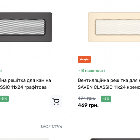
Акція
і
В наявності
на решітка для каміна
Вентиляційна решітка для 
SIC 11х24 графітова
SAVEN CLASSIC 11х24 крем
494 грн.
-5 %
-5 %
469 грн.
SV/J/17/17/W