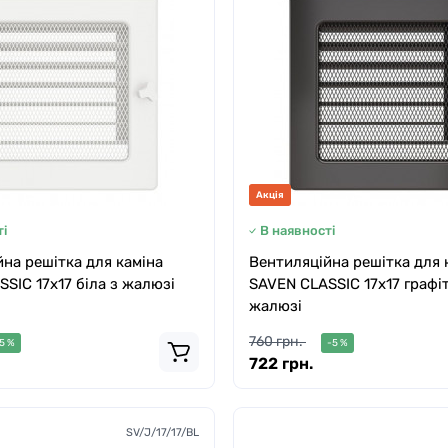
Акція
і
В наявності
на решітка для каміна
Вентиляційна решітка для 
SIC 17х17 біла з жалюзі
SAVEN CLASSIC 17х17 графі
жалюзі
760 грн.
5 %
-5 %
722 грн.
SV/J/17/17/BL