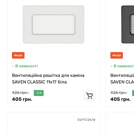
Акція
Акція
В наявності
В наявност
Вентиляційна решітка для каміна
Вентиляцій
SAVEN CLASSIC 11х17 біла
SAVEN CLAS
426 грн.
426 грн.
-5 %
405 грн.
405 грн.
SV/11/24/W