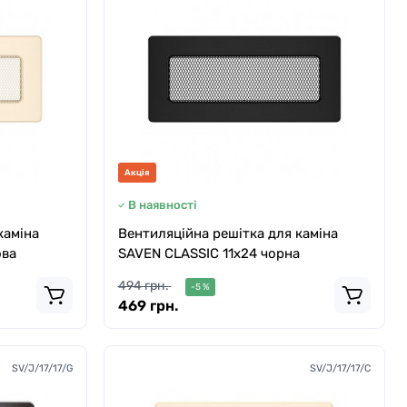
Акція
В наявності
каміна
Вентиляційна решітка для каміна
ова
SAVEN CLASSIC 11х24 чорна
494 грн.
-5 %
469 грн.
SV/J/17/17/G
SV/J/17/17/C