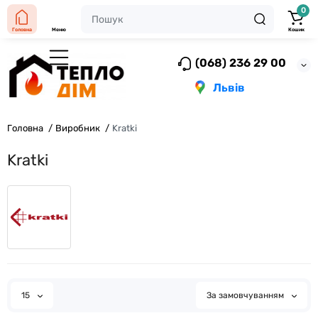
0
Головна
Меню
Кошик
(068) 236 29 00
Львів
Головна
Виробник
Kratki
Kratki
15
За замовчуванням