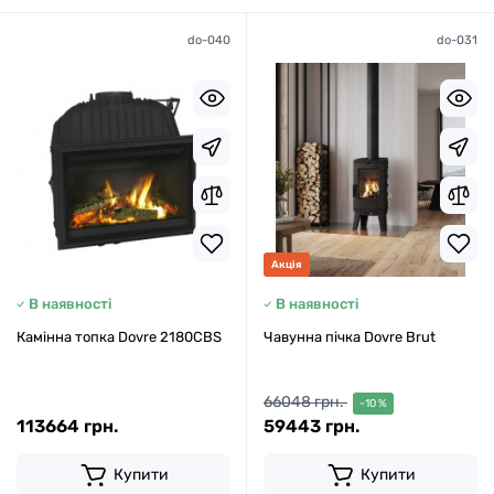
do-040
do-031
Акція
В наявності
В наявності
Камінна топка Dovre 2180CBS
Чавунна пічка Dovre Brut
66048 грн.
-10 %
113664 грн.
59443 грн.
Купити
Купити